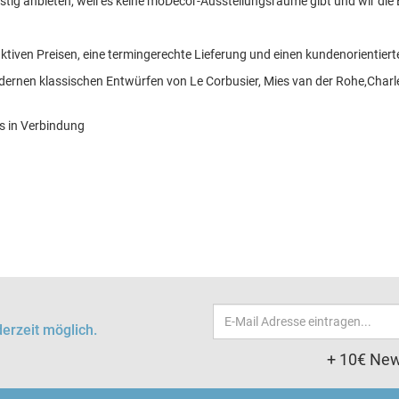
tig anbieten, weil es keine moDecor-Ausstellungsräume gibt und wir die
ktiven Preisen, eine termingerechte Lieferung und einen kundenorientiert
ernen klassischen Entwürfen von Le Corbusier, Mies van der Rohe,Charl
ns in Verbindung
Email-
erzeit möglich.
Adresse
+ 10€ New