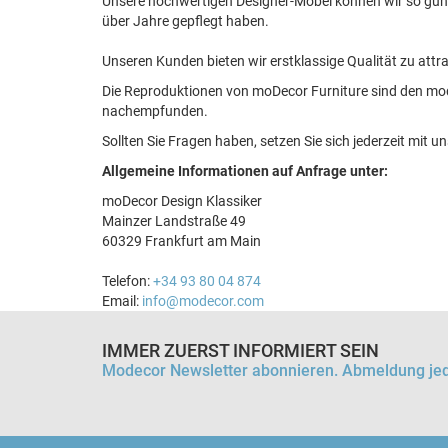
Unsere hochwertigen Designer-Möbel können wir so güns
über Jahre gepflegt haben.
Unseren Kunden bieten wir erstklassige Qualität zu attra
Die Reproduktionen von moDecor Furniture sind den mod
nachempfunden.
Sollten Sie Fragen haben, setzen Sie sich jederzeit mit u
Allgemeine Informationen auf Anfrage unter:
moDecor Design Klassiker
Mainzer Landstraße 49
60329 Frankfurt am Main
Telefon:
+34 93 80 04 874
Email:
info@modecor.com
IMMER ZUERST INFORMIERT SEIN
Modecor Newsletter abonnieren. Abmeldung jed