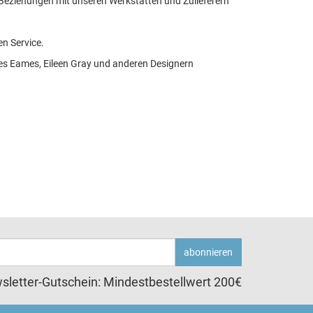
 Beziehungen mit unseren Werkstätten und Zulieferern
en Service.
es Eames, Eileen Gray und anderen Designern
abonnieren
sletter-Gutschein: Mindestbestellwert 200€