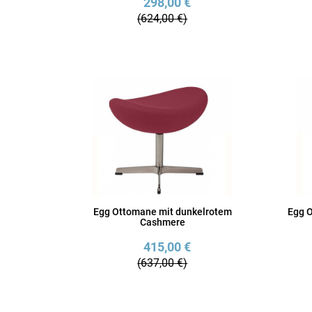
298,00 €
(624,00 €)
Egg Ottomane mit dunkelrotem
Egg 
Cashmere
415,00 €
(637,00 €)