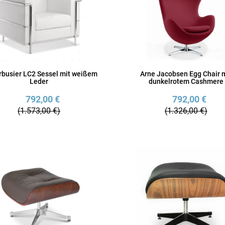
rbusier LC2 Sessel mit weißem
Arne Jacobsen Egg Chair 
Leder
dunkelrotem Cashmere
792,00 €
792,00 €
(1.573,00 €)
(1.326,00 €)