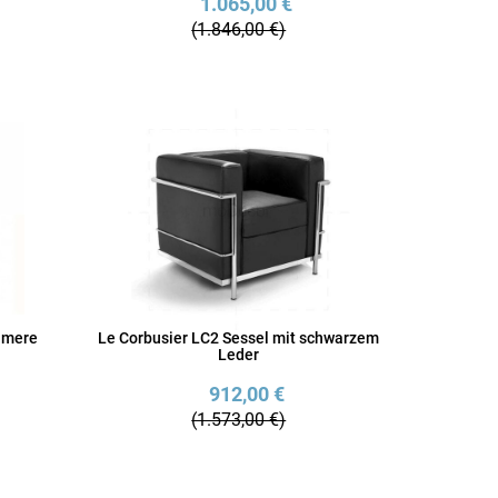
1.065,00 €
(1.846,00 €)
hmere
Le Corbusier LC2 Sessel mit schwarzem
Leder
912,00 €
(1.573,00 €)