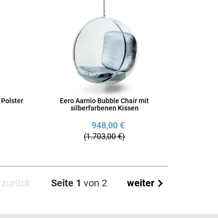
 Polster
Eero Aarnio Bubble Chair mit
silberfarbenen Kissen
948,00 €
(1.703,00 €)
zurück
Seite 1
von 2
weiter