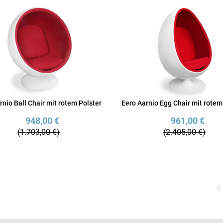
rnio Ball Chair mit rotem Polster
Eero Aarnio Egg Chair mit rotem
948,00 €
961,00 €
(1.703,00 €)
(2.405,00 €)