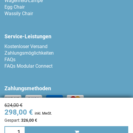
Wagenfeld-Lampe
Egg Chair
Wassily Chair
Service-Leistungen
Kostenloser Versand
Zahlungsmöglichkeiten
FAQs
FAQs Modular Connect
Zahlungsmethoden
624,00 €
298,00 €
Kontakt
inkl. MwSt.
Gespart:
326,00 €
+34 93 80 04 874