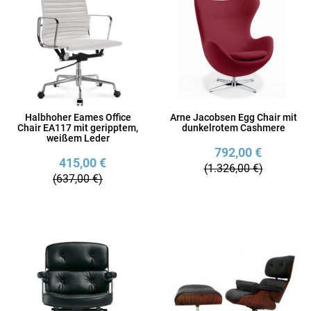
Halbhoher Eames Office
Arne Jacobsen Egg Chair mit
Chair EA117 mit geripptem,
dunkelrotem Cashmere
weißem Leder
792,00 €
415,00 €
(1.326,00 €)
(637,00 €)