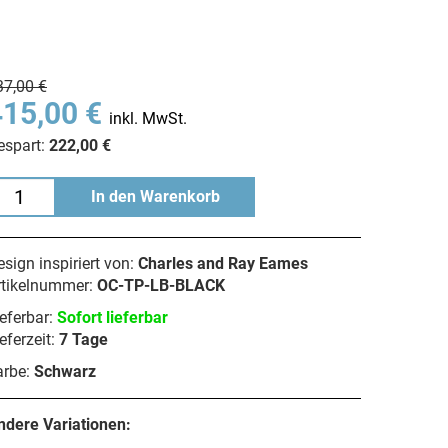
37,00 €
415,00 €
inkl. MwSt.
espart:
222,00 €
In den Warenkorb
sign inspiriert von:
Charles and Ray Eames
rtikelnummer:
OC-TP-LB-BLACK
eferbar:
Sofort lieferbar
eferzeit:
7 Tage
arbe:
Schwarz
ndere Variationen: