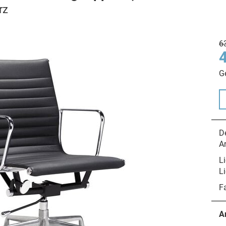
rz
6
G
De
A
Li
Li
F
A