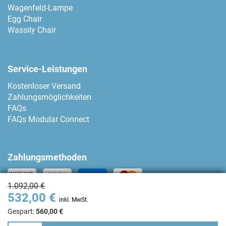
Wagenfeld-Lampe
Egg Chair
Wassily Chair
Service-Leistungen
Kostenloser Versand
Zahlungsmöglichkeiten
FAQs
FAQs Modular Connect
Zahlungsmethoden
1.092,00 €
532,00 €
Kontakt
inkl. MwSt.
Gespart:
560,00 €
+34 93 80 04 874