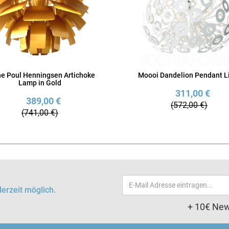
ne Poul Henningsen Artichoke
Moooi Dandelion Pendant L
Lamp in Gold
311,00 €
389,00 €
(572,00 €)
(741,00 €)
Email-
erzeit möglich.
Adresse
+ 10€ New