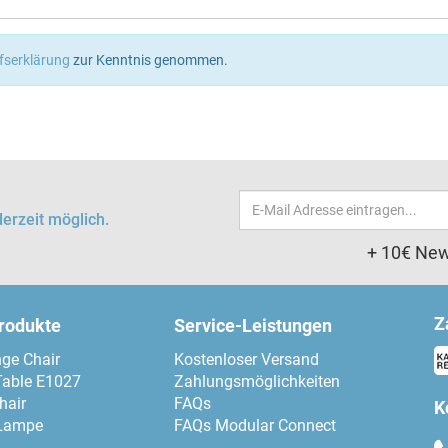
fserklärung
zur Kenntnis genommen.
Email-
erzeit möglich.
Adresse
+ 10€ New
Z
produkte
Service-Leistungen
ge Chair
Kostenloser Versand
Table E1027
Zahlungsmöglichkeiten
hair
FAQs
K
Lampe
FAQs Modular Connect