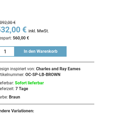
.092,00 €
532,00 €
inkl. MwSt.
espart:
560,00 €
In den Warenkorb
sign inspiriert von:
Charles and Ray Eames
rtikelnummer:
OC-SP-LB-BROWN
eferbar:
Sofort lieferbar
eferzeit:
7 Tage
arbe:
Braun
ndere Variationen: