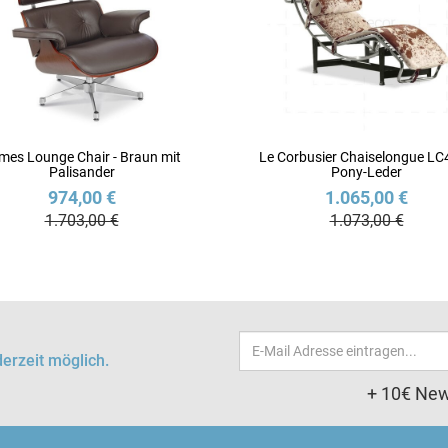
mes Lounge Chair - Braun mit
Le Corbusier Chaiselongue LC
Palisander
Pony-Leder
974,00 €
1.065,00 €
1.703,00 €
1.073,00 €
Email-
erzeit möglich.
Adresse
+ 10€ New