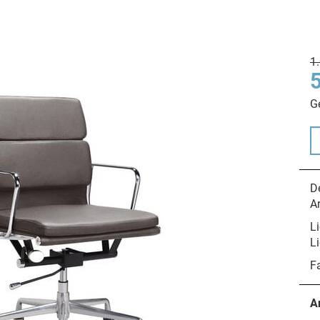
1
G
De
A
Li
Li
F
A