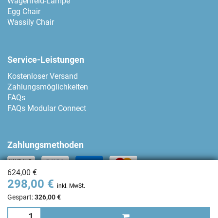
Wagenfeld-Lampe
Egg Chair
Wassily Chair
Service-Leistungen
Kostenloser Versand
Zahlungsmöglichkeiten
FAQs
FAQs Modular Connect
Zahlungsmethoden
624,00 €
298,00 €
Kontakt
inkl. MwSt.
Gespart:
326,00 €
+34 93 80 04 874