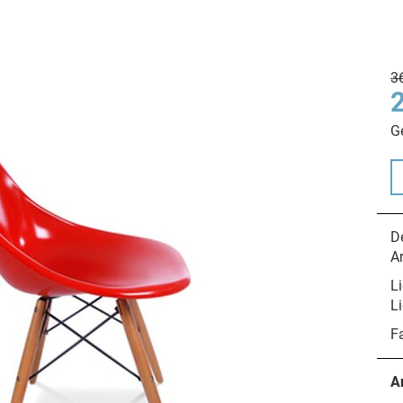
3
G
De
A
Li
Li
F
A