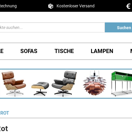
 Rechnung
Kostenloser Versand
Suchen
LE
SOFAS
TISCHE
LAMPEN
 ROT
Rot