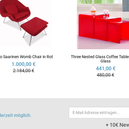
o Saarinen Womb Chair in Rot
Three Nested Glass Coffee Table
Glass
1.000,00 €
441,00 €
2.184,00 €
480,00 €
Email-
erzeit möglich.
Adresse
+ 10€ New