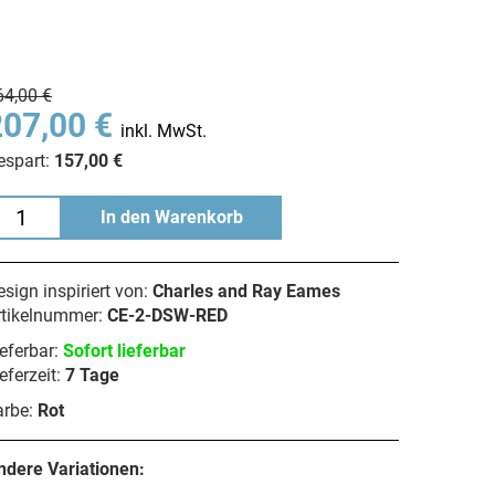
64,00 €
207,00 €
inkl. MwSt.
espart:
157,00 €
In den Warenkorb
sign inspiriert von:
Charles and Ray Eames
rtikelnummer:
CE-2-DSW-RED
eferbar:
Sofort lieferbar
eferzeit:
7 Tage
arbe:
Rot
ndere Variationen: