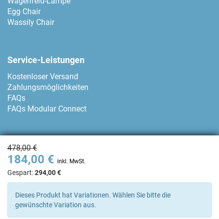
Wagenfeld-Lampe
Egg Chair
Wassily Chair
Service-Leistungen
Kostenloser Versand
Zahlungsmöglichkeiten
FAQs
FAQs Modular Connect
Zahlungsmethoden
478,00 €
184,00 €
inkl. MwSt.
Gespart:
294,00 €
Kontakt
Dieses Produkt hat Variationen. Wählen Sie bitte die
gewünschte Variation aus.
+34 93 80 04 874