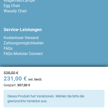
Wagenfeld-Lampe
Egg Chair
Wassily Chair
Service-Leistungen
Kostenloser Versand
Zahlungsmöglichkeiten
FAQs
FAQs Modular Connect
Zahlungsmethoden
538,00 €
231,00 €
inkl. MwSt.
Gespart:
307,00 €
Kontakt
Dieses Produkt hat Variationen. Wählen Sie bitte die
gewünschte Variation aus.
+34 93 80 04 874