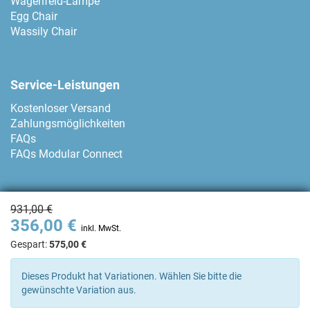
Wagenfeld-Lampe
Egg Chair
Wassily Chair
Service-Leistungen
Kostenloser Versand
Zahlungsmöglichkeiten
FAQs
FAQs Modular Connect
Zahlungsmethoden
931,00 €
356,00 €
inkl. MwSt.
Gespart:
575,00 €
Kontakt
Dieses Produkt hat Variationen. Wählen Sie bitte die
gewünschte Variation aus.
+34 93 80 04 874