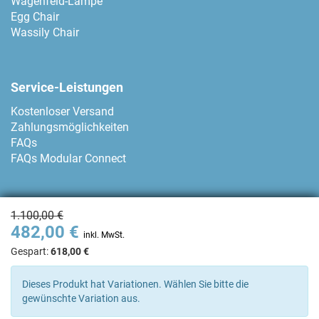
Wagenfeld-Lampe
Egg Chair
Wassily Chair
Service-Leistungen
Kostenloser Versand
Zahlungsmöglichkeiten
FAQs
FAQs Modular Connect
Zahlungsmethoden
1.100,00 €
482,00 €
inkl. MwSt.
Gespart:
618,00 €
Kontakt
Dieses Produkt hat Variationen. Wählen Sie bitte die
gewünschte Variation aus.
+34 93 80 04 874