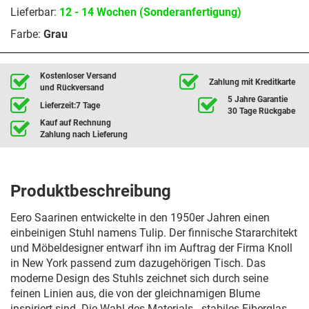
Lieferbar:
12 - 14 Wochen (Sonderanfertigung)
Farbe:
Grau
Kostenloser Versand
Zahlung mit Kreditkarte
und Rückversand
5 Jahre Garantie
Lieferzeit:7 Tage
30 Tage Rückgabe
Kauf auf Rechnung
Zahlung nach Lieferung
Produktbeschreibung
Eero Saarinen entwickelte in den 1950er Jahren einen
einbeinigen Stuhl namens Tulip. Der finnische Stararchitekt
und Möbeldesigner entwarf ihn im Auftrag der Firma Knoll
in New York passend zum dazugehörigen Tisch. Das
moderne Design des Stuhls zeichnet sich durch seine
feinen Linien aus, die von der gleichnamigen Blume
inspiriert sind. Die Wahl des Materials - stabiles Fiberglas -