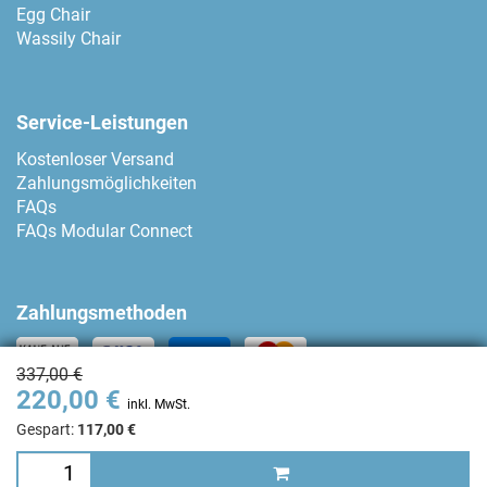
Egg Chair
Wassily Chair
Service-Leistungen
Kostenloser Versand
Zahlungsmöglichkeiten
FAQs
FAQs Modular Connect
Zahlungsmethoden
337,00 €
220,00 €
Kontakt
inkl. MwSt.
Gespart:
117,00 €
+34 93 80 04 874