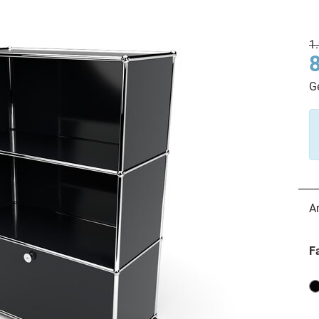
1
G
A
F