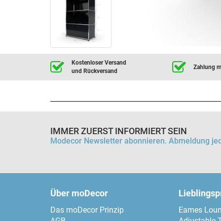
Kostenloser Versand
Zahlung mi
und Rückversand
IMMER ZUERST INFORMIERT SEIN
Modecor Newsletter abonnieren. Abmeldung jed
Über moDecor
Lieblings
Das moDecor Prinzip
Eames Loun
AGB
Adjustable 