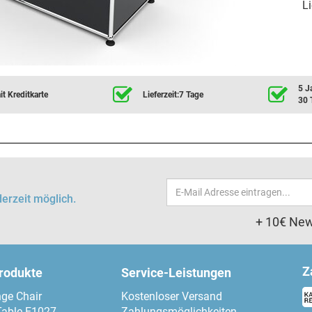
Li
5 J
t Kreditkarte
Lieferzeit:7 Tage
30 
Email-
erzeit möglich.
Adresse
+ 10€ New
Z
produkte
Service-Leistungen
ge Chair
Kostenloser Versand
Table E1027
Zahlungsmöglichkeiten