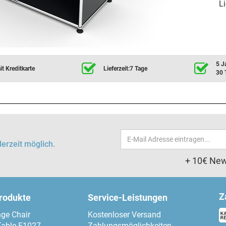
Li
5 J
t Kreditkarte
Lieferzeit:7 Tage
30 
Email-
erzeit möglich.
Adresse
+ 10€ New
Z
produkte
Service-Leistungen
ge Chair
Kostenloser Versand
Table E1027
Zahlungsmöglichkeiten