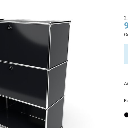
2
G
A
F