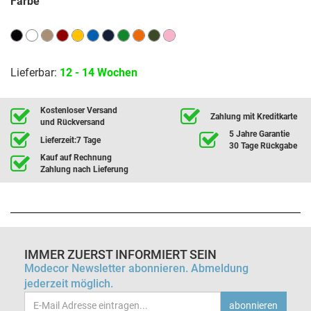
Farbe
Lieferbar:
12 - 14 Wochen
Kostenloser Versand
Zahlung mit Kreditkarte
und Rückversand
5 Jahre Garantie
Lieferzeit:7 Tage
30 Tage Rückgabe
Kauf auf Rechnung
Zahlung nach Lieferung
IMMER ZUERST INFORMIERT SEIN
Modecor Newsletter abonnieren. Abmeldung
jederzeit möglich.
Email-
abonnieren