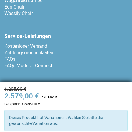
Wagenfeld-Lampe
Egg Chair
Wassily Chair
Service-Leistungen
Kostenloser Versand
Zahlungsmöglichkeiten
FAQs
FAQs Modular Connect
Zahlungsmethoden
6.205,00 €
2.579,00 €
inkl. MwSt.
Gespart:
3.626,00 €
Kontakt
Dieses Produkt hat Variationen. Wählen Sie bitte die
gewünschte Variation aus.
+34 93 80 04 874