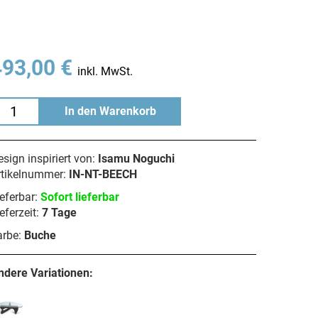
493,00 €
inkl. MwSt.
In den Warenkorb
sign inspiriert von:
Isamu Noguchi
rtikelnummer:
IN-NT-BEECH
eferbar:
Sofort lieferbar
eferzeit:
7 Tage
arbe:
Buche
ndere Variationen: