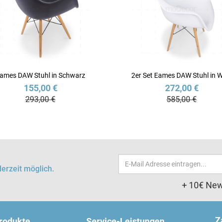
ames DAW Stuhl in Schwarz
2er Set Eames DAW Stuhl in 
155,00 €
272,00 €
293,00 €
585,00 €
Email-
erzeit möglich.
Adresse
+ 10€ New
Z
produkte
Service-Leistungen