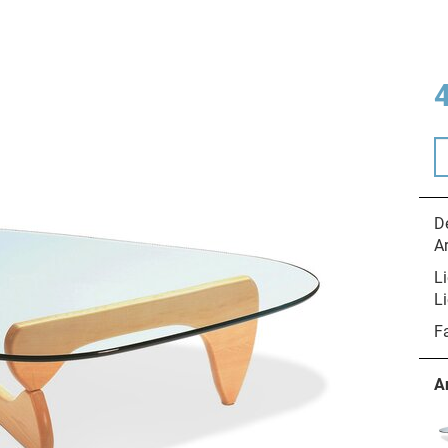
De
A
Li
Li
F
A