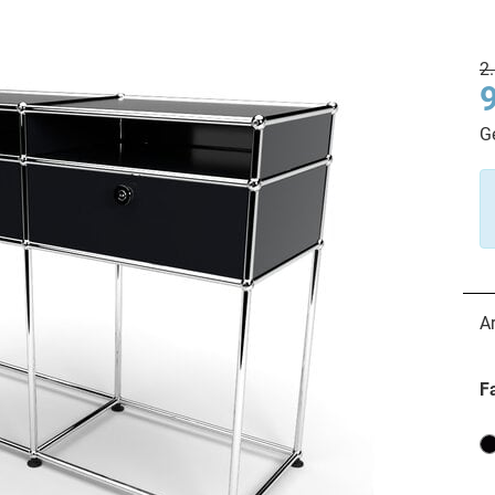
2
G
A
F