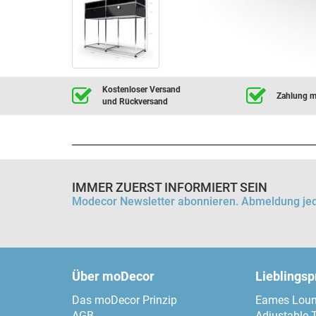
Kostenloser Versand
Zahlung mi
und Rückversand
IMMER ZUERST INFORMIERT SEIN
Modecor Newsletter abonnieren. Abmeldung jed
Über moDecor
Lieblings
Das moDecor Prinzip
Eames Loun
AGB
Adjustable 