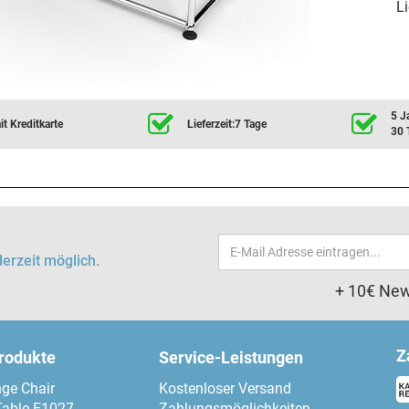
Li
5 J
t Kreditkarte
Lieferzeit:7 Tage
30 
Email-
erzeit möglich.
Adresse
+ 10€ New
Z
produkte
Service-Leistungen
ge Chair
Kostenloser Versand
Table E1027
Zahlungsmöglichkeiten