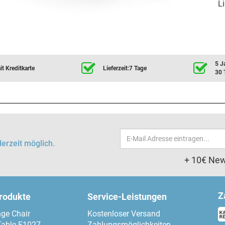
Li
5 J
t Kreditkarte
Lieferzeit:7 Tage
30 
Email-
erzeit möglich.
Adresse
+ 10€ New
Z
produkte
Service-Leistungen
ge Chair
Kostenloser Versand
Table E1027
Zahlungsmöglichkeiten