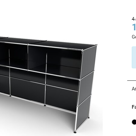
4
G
A
F