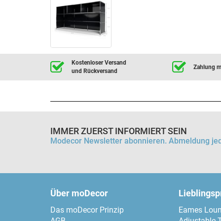
Kostenloser Versand
Zahlung mi
und Rückversand
IMMER ZUERST INFORMIERT SEIN
Modecor Newsletter abonnieren. Abmeldung jed
Über moDecor
Lieblings
Das moDecor Prinzip
Eames Loun
AGB
Adjustable 