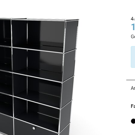
4
G
A
F