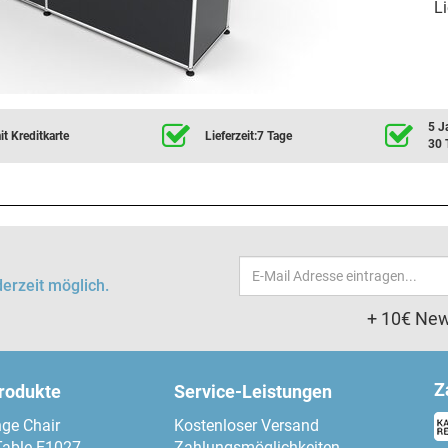
Li
5 J
t Kreditkarte
Lieferzeit:7 Tage
30 
Email-
erzeit möglich.
Adresse
+ 10€ New
Z
produkte
Service-Leistungen
ge Chair
Kostenloser Versand
Table E1027
Zahlungsmöglichkeiten