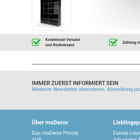
Kostenloser Versand
Zahlung mi
und Rückversand
IMMER ZUERST INFORMIERT SEIN
Modecor Newsletter abonnieren. Abmeldung jed
Über moDecor
Lieblings
Das moDecor Prinzip
Eames Loun
AGB
Adjustable 