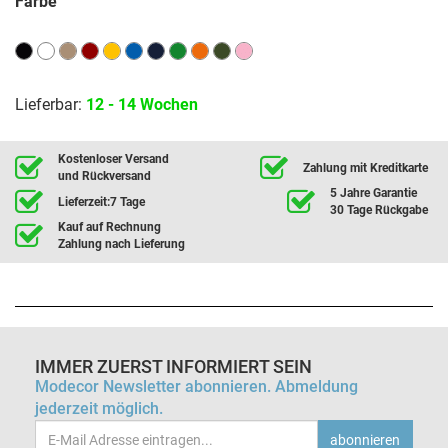
Farbe
Lieferbar:
12 - 14 Wochen
Kostenloser Versand
Zahlung mit Kreditkarte
und Rückversand
5 Jahre Garantie
Lieferzeit:7 Tage
30 Tage Rückgabe
Kauf auf Rechnung
Zahlung nach Lieferung
IMMER ZUERST INFORMIERT SEIN
Modecor Newsletter abonnieren. Abmeldung
jederzeit möglich.
Email-
abonnieren