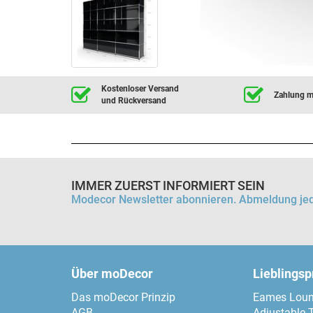
Kostenloser Versand
Zahlung mi
und Rückversand
IMMER ZUERST INFORMIERT SEIN
Modecor Newsletter abonnieren. Abmeldung jed
Über moDecor
Lieblings
Das moDecor Prinzip
Eames Loun
AGB
Adjustable 