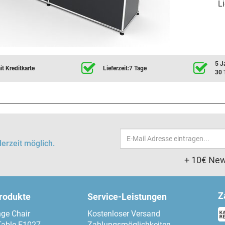
Li
5 J
t Kreditkarte
Lieferzeit:7 Tage
30 
Email-
erzeit möglich.
Adresse
+ 10€ New
Z
produkte
Service-Leistungen
ge Chair
Kostenloser Versand
Table E1027
Zahlungsmöglichkeiten