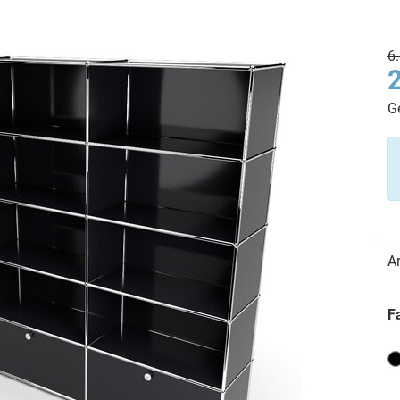
6
G
A
F