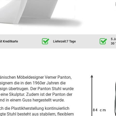
5 J
t Kreditkarte
Lieferzeit:7 Tage
30 
dänischen Möbeldesigner Verner Panton,
signern die in den 1960er Jahren die
esign übertrugen. Der Panton Stuhl wurde
eine Skulptur. Zudem ist der Panton der
und in einem Guss hergestellt wurde.
ch die Plastikherstellung kontinuierlich
gte Stuhl besteht aus stabilem, flexiblem