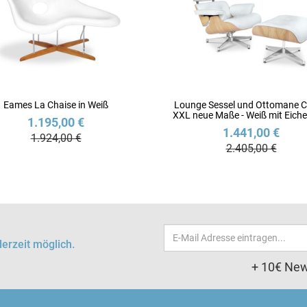
Eames La Chaise in Weiß
Lounge Sessel und Ottomane C
XXL neue Maße - Weiß mit Eich
1.195,00 €
1.441,00 €
1.924,00 €
2.405,00 €
Email-
erzeit möglich.
Adresse
+ 10€ New