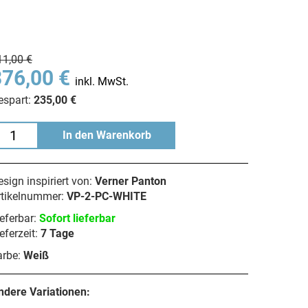
11,00 €
376,00 €
inkl. MwSt.
espart:
235,00 €
In den Warenkorb
sign inspiriert von:
Verner Panton
rtikelnummer:
VP-2-PC-WHITE
eferbar:
Sofort lieferbar
eferzeit:
7 Tage
arbe:
Weiß
ndere Variationen: