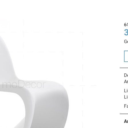
6
G
De
A
Li
Li
F
A