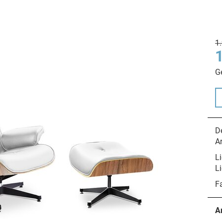
1
G
De
A
Li
Li
F
A