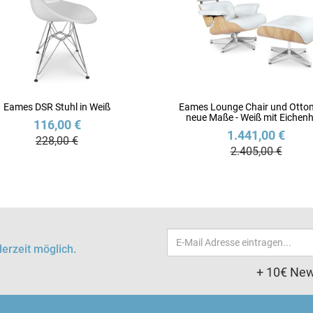
Eames DSR Stuhl in Weiß
Eames Lounge Chair und Ott
neue Maße - Weiß mit Eichenh
116,00 €
1.441,00 €
228,00 €
2.405,00 €
Email-
erzeit möglich.
Adresse
+ 10€ New