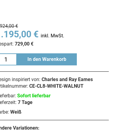
.924,00 €
1.195,00 €
inkl. MwSt.
espart:
729,00 €
In den Warenkorb
sign inspiriert von:
Charles and Ray Eames
rtikelnummer:
CE-CL8-WHITE-WALNUT
eferbar:
Sofort lieferbar
eferzeit:
7 Tage
arbe:
Weiß
ndere Variationen: