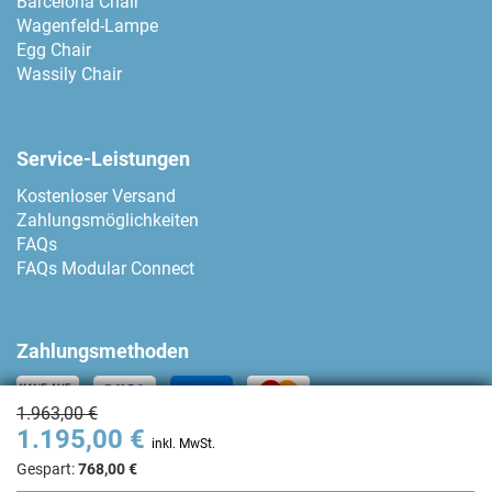
Barcelona Chair
Wagenfeld-Lampe
Egg Chair
Wassily Chair
Service-Leistungen
Kostenloser Versand
Zahlungsmöglichkeiten
FAQs
FAQs Modular Connect
Zahlungsmethoden
1.963,00 €
1.195,00 €
Kontakt
inkl. MwSt.
Gespart:
768,00 €
+34 93 80 04 874