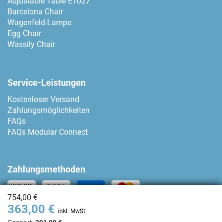
Adjustable Table E1027
Barcelona Chair
Wagenfeld-Lampe
Egg Chair
Wassily Chair
Service-Leistungen
Kostenloser Versand
Zahlungsmöglichkeiten
FAQs
FAQs Modular Connect
Zahlungsmethoden
754,00 €
363,00 €
Kontakt
inkl. MwSt.