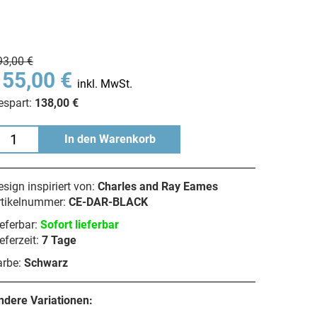
93,00 €
155,00 €
inkl. MwSt.
espart:
138,00 €
In den Warenkorb
sign inspiriert von:
Charles and Ray Eames
rtikelnummer:
CE-DAR-BLACK
eferbar:
Sofort lieferbar
eferzeit:
7 Tage
arbe:
Schwarz
ndere Variationen: