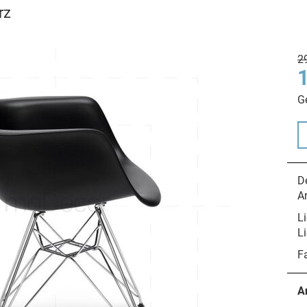
rz
2
G
De
A
Li
Li
F
A