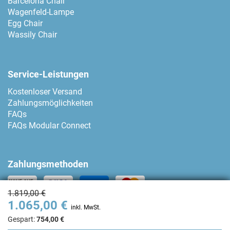
Barcelona Chair
Wagenfeld-Lampe
Egg Chair
Wassily Chair
Service-Leistungen
Kostenloser Versand
Zahlungsmöglichkeiten
FAQs
FAQs Modular Connect
Zahlungsmethoden
1.819,00 €
1.065,00 €
Kontakt
inkl. MwSt.
Gespart:
754,00 €
+34 93 80 04 874