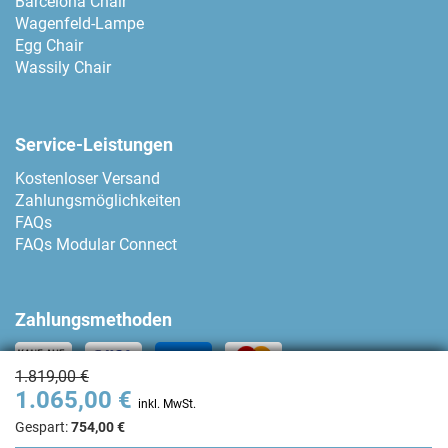
Barcelona Chair
Wagenfeld-Lampe
Egg Chair
Wassily Chair
Service-Leistungen
Kostenloser Versand
Zahlungsmöglichkeiten
FAQs
FAQs Modular Connect
Zahlungsmethoden
1.819,00 €
1.065,00 €
Kontakt
inkl. MwSt.
Gespart:
754,00 €
+34 93 80 04 874