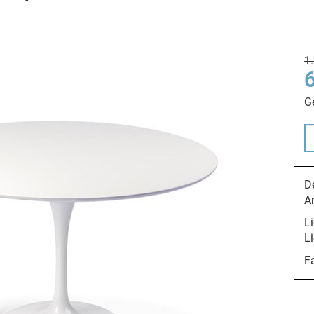
1
G
De
A
Li
Li
F