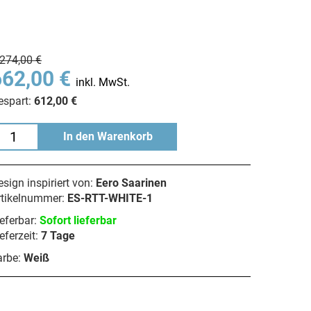
.274,00 €
662,00 €
inkl. MwSt.
espart:
612,00 €
In den Warenkorb
sign inspiriert von:
Eero Saarinen
rtikelnummer:
ES-RTT-WHITE-1
eferbar:
Sofort lieferbar
eferzeit:
7 Tage
arbe:
Weiß