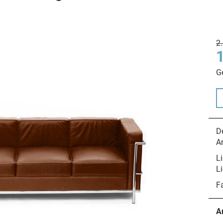
2
G
De
A
Li
Li
F
A