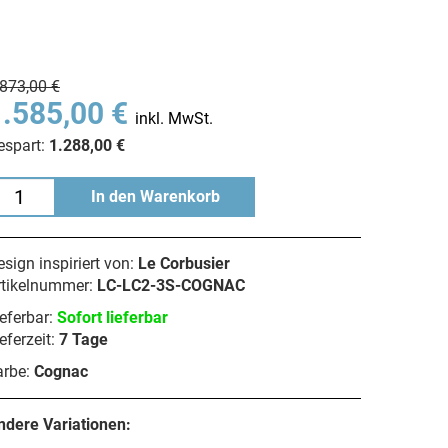
.873,00 €
1.585,00 €
inkl. MwSt.
espart:
1.288,00 €
In den Warenkorb
sign inspiriert von:
Le Corbusier
rtikelnummer:
LC-LC2-3S-COGNAC
eferbar:
Sofort lieferbar
eferzeit:
7 Tage
arbe:
Cognac
ndere Variationen: