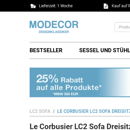
Lieferzeit: 1 Woche
Kauf auf
BESTSELLER
SESSEL UND STÜH
LC2 SOFA
LE CORBUSIER LC2 SOFA DREISI
Le Corbusier LC2 Sofa Dreisi