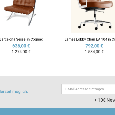
Barcelona Sessel in Cognac
Eames Lobby Chair EA 104 in 
636,00 €
792,00 €
1.274,00 €
1.534,00 €
Email-
erzeit möglich.
Adresse
+ 10€ New