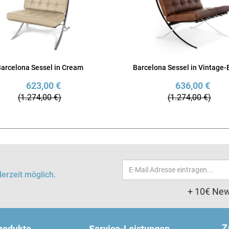
arcelona Sessel in Cream
Barcelona Sessel in Vintage-
623,00 €
636,00 €
(1.274,00 €)
(1.274,00 €)
Email-
erzeit möglich.
Adresse
+ 10€ New
Z
produkte
Service-Leistungen