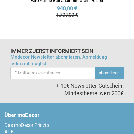
Eero Aarnio Ball Chair mit rotem Polster
948,00 €
1.703,00 €
IMMER ZUERST INFORMIERT SEIN
Modecor Newsletter abonnieren. Abmeldung
jederzeit möglich.
Email-
abonnieren
Adresse
+ 10€ Newsletter-Gutschein:
Mindestbestellwert 200€
Über moDecor
Das moDecor Prinzip
AGB