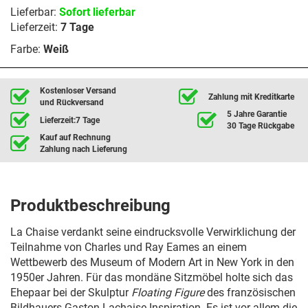
Lieferbar:
Sofort lieferbar
Lieferzeit:
7 Tage
Farbe:
Weiß
Kostenloser Versand
Zahlung mit Kreditkarte
und Rückversand
5 Jahre Garantie
Lieferzeit:7 Tage
30 Tage Rückgabe
Kauf auf Rechnung
Zahlung nach Lieferung
Produktbeschreibung
La Chaise verdankt seine eindrucksvolle Verwirklichung der
Teilnahme von Charles und Ray Eames an einem
Wettbewerb des Museum of Modern Art in New York in den
1950er Jahren. Für das mondäne Sitzmöbel holte sich das
Ehepaar bei der Skulptur
Floating Figure
des französischen
Bildhauers Gaston Lachaise Inspiration. Es ist vor allem die